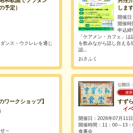
昭和歌謡でフラダン
男性
月の予定）
しま
開催日：
開催時間
申込締
「ケアメン・カフェ」は
ラダンス・ウクレレを通じ
を飲みながら話し合える
認...
おさふく
公開日：
健康
解のワークショップ】
すずら
イ
日）
開催日：2026年07月11
開催時間：11：00～13：
らせ～
食事会