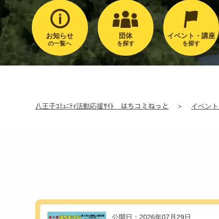
お知らせ
団体
イベント・講座
の一覧へ
を探す
を探す
八王子ｺﾐｭﾆﾃｨ活動応援ｻｲﾄ はちコミねっと
＞
イベント
公開日：2026年07月29日