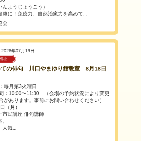
いんようじょうこう）
康に！免疫力、自然治癒力を高めて...
協会
2026年07月19日
福祉
ての俳句 川口やまゆり館教室 8月18日
：毎月第3火曜日
間：10:00〜11:30 （会場の予約状況により変更
合があります。事前にお問い合わせください）
7日（月）
ー市民講座 俳句講師
室。
気...