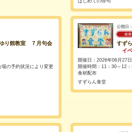
はじめての俳句
公開日：
健康
ゆり館教室 ７月句会
すずら
イ
開催日：2026年06月27
 （会場の予約状況により変更
開催時間：11：30～12：
食材配布
すずらん食堂