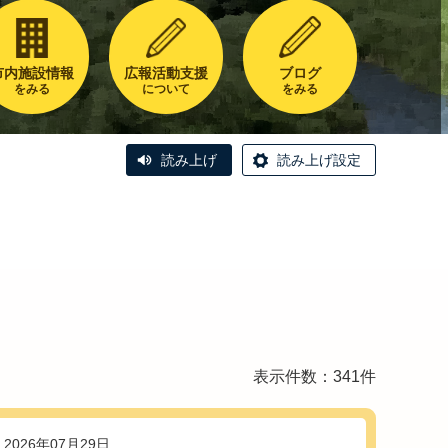
市内施設情報
広報活動支援
ブログ
をみる
について
をみる
読み上げ
読み上げ設定
表示件数：341件
2026年07月29日