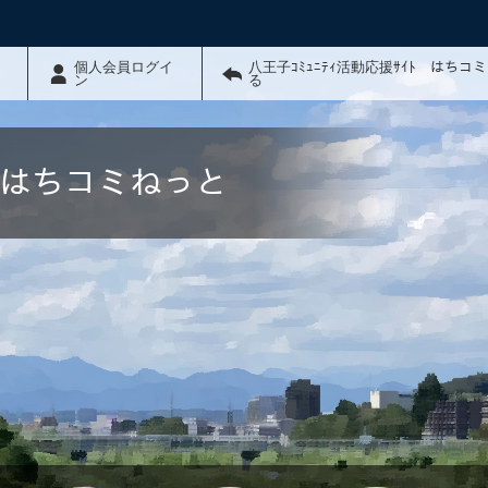
個人会員ログイ
八王子ｺﾐｭﾆﾃｨ活動応援ｻｲﾄ はちコ
ン
る
ﾄ はちコミねっと