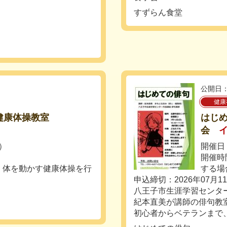
すずらん食堂
公開日：
健康
健康体操教室
はじ
会
火）
開催日
開催時
く体を動かす健康体操を行
する場
申込締切：2026年07月1
八王子市生涯学習センタ
紀本直美が講師の俳句教
初心者からベテランまで、人