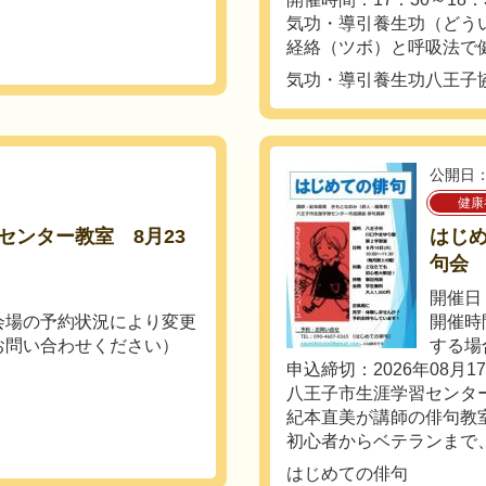
気功・導引養生功（どう
経絡（ツボ）と呼吸法で健
気功・導引養生功八王子
公開日：
健康
センター教室 8月23
はじめ
句会
開催日
 （会場の予約状況により変更
開催時
お問い合わせください）
する場
申込締切：2026年08月1
八王子市生涯学習センタ
紀本直美が講師の俳句教
初心者からベテランまで、人
はじめての俳句