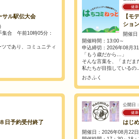
健康
ーサル駅伝大会
【モ
ション
土）
集合 午前10時05分：
開催日：
開催時間：13:00～
ーツであり、コミュニティ
申込締切：2026年08月3
「もう歳だから…」
そんな言葉を、「まだま
私たちが目指しているの..
おさふく
公開日：
健康
８日予約受付終了
はじ
開催日：2026年08月22
開催時間：17：30～18：