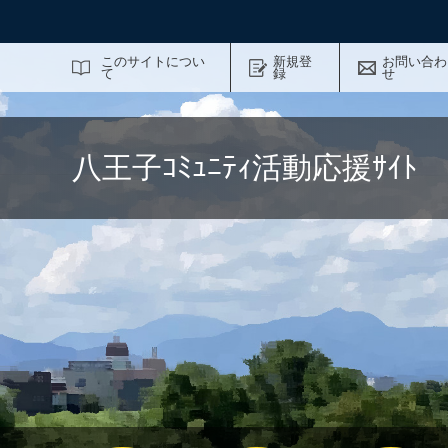
サイト内検索
このサイトについ
新規登
お問い合わ
て
録
せ
八王子ｺﾐｭﾆﾃｨ活動応援ｻｲ