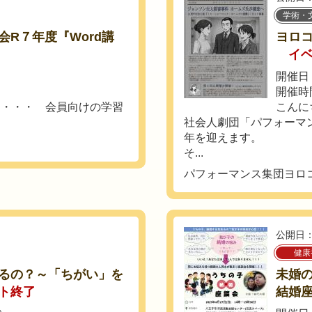
学術・
R７年度『Word講
ヨロ
イ
）
開催日：
開催時間
 ・・・ 会員向けの学習
こんに
社会人劇団「パフォーマ
年を迎えます。
そ...
パフォーマンス集団ヨロ
公開日：
健康
るの？～「ちがい」を
未婚
ト終了
結婚