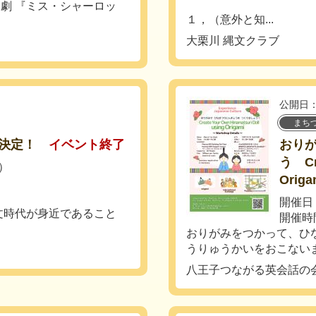
劇 『ミス・シャーロッ
１，（意外と知...
大栗川 縄文クラブ
公開日：
まち
決定！
イベント終了
おり
う Cre
土）
Origa
開催日：
文時代が身近であること
開催時
おりがみをつかって、ひ
うりゅうかいをおこないま
八王子つながる英会話の