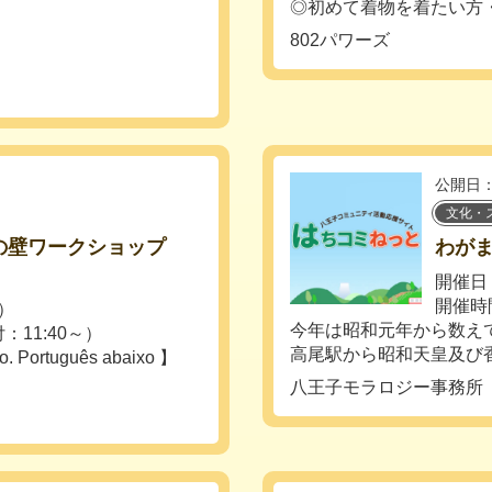
◎初めて着物を着たい方・・
802パワーズ
公開日：
文化・
の壁ワークショップ
わが
開催日：
開催時
日）
今年は昭和元年から数えて
付：11:40～）
高尾駅から昭和天皇及び香淳
o. Português abaixo 】
八王子モラロジー事務所