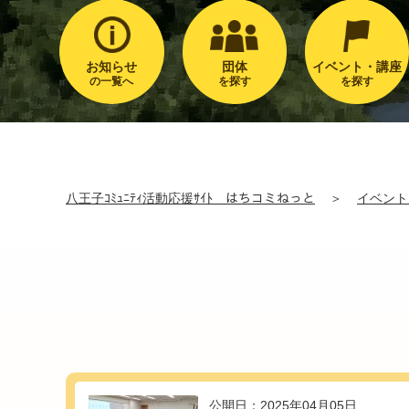
お知らせ
団体
イベント・講座
の一覧へ
を探す
を探す
八王子ｺﾐｭﾆﾃｨ活動応援ｻｲﾄ はちコミねっと
＞
イベント
公開日：2025年04月05日