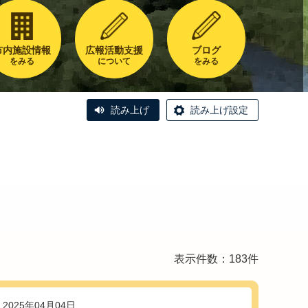
市内施設情報
広報活動支援
ブログ
をみる
について
をみる
読み上げ
読み上げ設定
表示件数：183件
2025年04月04日