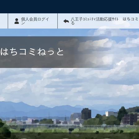
個人会員ログイ
八王子ｺﾐｭﾆﾃｨ活動応援ｻｲﾄ はちコ
ン
る
ﾄ はちコミねっと