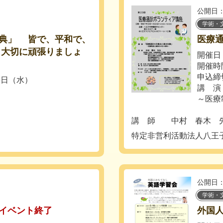
公開日：
学術・
典」 皆で、平和で、
医療
々大切に頑張りましょ
開催日：
開催時間
申込締
18日（水）
講 演
～医療
講 師 中村 春木 先生
特定非営利活動法人八王
公開日：
学術・
イベント終了
外国