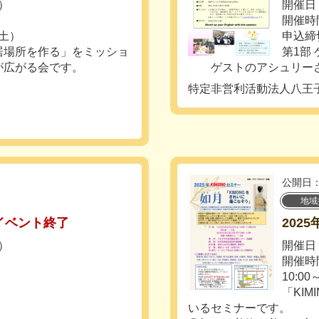
土）
開催日：
開催時間
（土）
申込締
居場所を作る」をミッショ
第1部
が広がる会です。
ゲストのアシュリーさんが
特定非営利活動法人八王
公開日：
地域
イベント終了
202
日）
開催日
開催時間：
10:00
「KI
いるセミナーです。