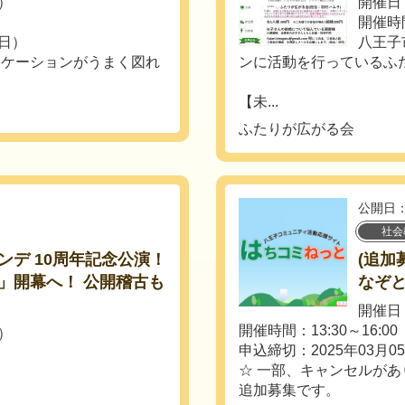
火）
開催日：
開催時間
（日）
八王子
ニケーションがうまく図れ
ンに活動を行っているふ
【未...
ふたりが広がる会
公開日：
社会
デ 10周年記念公演！
(追加
」開幕へ！ 公開稽古も
なぞ
開催日：
開催時間：13:30～16:00
土）
申込締切：2025年03月0
☆ 一部、キャンセルが
追加募集です。