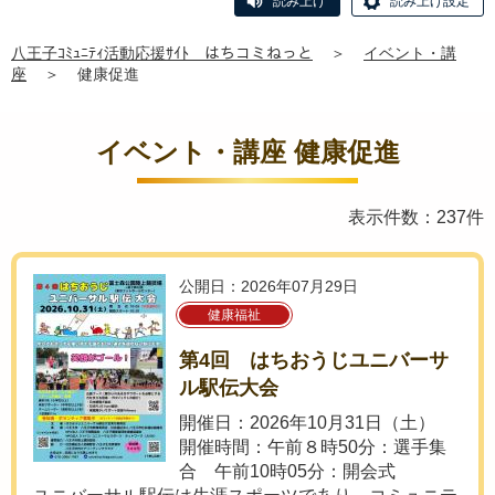
読み上げ
読み上げ設定
八王子ｺﾐｭﾆﾃｨ活動応援ｻｲﾄ はちコミねっと
＞
イベント・講
座
＞
健康促進
イベント・講座 健康促進
表示件数：237件
公開日：2026年07月29日
健康福祉
第4回 はちおうじユニバーサ
ル駅伝大会
開催日：2026年10月31日（土）
開催時間：午前８時50分：選手集
合 午前10時05分：開会式