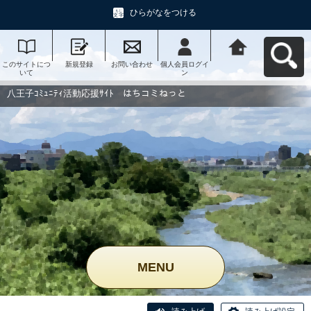
ひらがなをつける
このサイトにつ
新規登録
お問い合わせ
個人会員ログイ
八王子ｺﾐｭﾆﾃｨ活
いて
ン
動応援ｻｲﾄ はち
コミねっとへ戻
る
八王子ｺﾐｭﾆﾃｨ活動応援ｻｲﾄ はちコミねっと
MENU