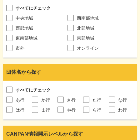
すべてにチェック
中央地域
西南部地域
西部地域
北部地域
東南部地域
東部地域
市外
オンライン
団体名から探す
すべてにチェック
あ行
か行
さ行
た行
な行
は行
ま行
や行
ら行
わ行
CANPAN情報開示レベルから探す