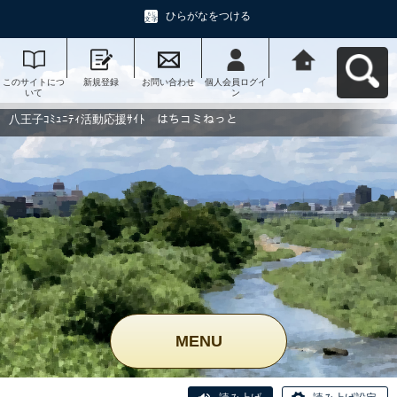
ひらがなをつける
このサイトにつ
新規登録
お問い合わせ
個人会員ログイ
八王子ｺﾐｭﾆﾃｨ活
いて
ン
動応援ｻｲﾄ はち
コミねっとへ戻
る
八王子ｺﾐｭﾆﾃｨ活動応援ｻｲﾄ はちコミねっと
MENU