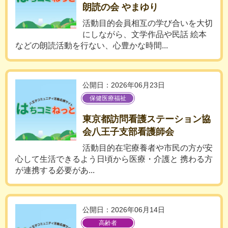
朗読の会 やまゆり
活動目的会員相互の学び合いを大切
にしながら、文学作品や民話 絵本
などの朗読活動を行ない、心豊かな時間...
公開日：2026年06月23日
保健医療福祉
東京都訪問看護ステーション協
会八王子支部看護師会
活動目的在宅療養者や市民の方が安
心して生活できるよう日頃から医療・介護と 携わる方
が連携する必要があ...
公開日：2026年06月14日
高齢者