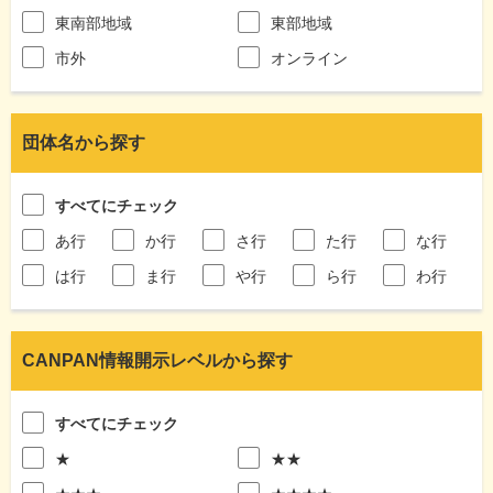
東南部地域
東部地域
市外
オンライン
団体名から探す
すべてにチェック
あ行
か行
さ行
た行
な行
は行
ま行
や行
ら行
わ行
CANPAN情報開示レベルから探す
すべてにチェック
★
★★