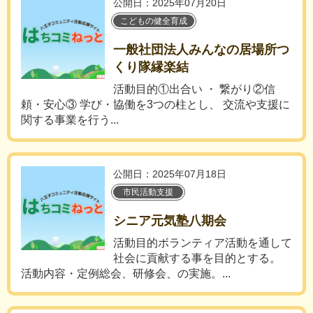
公開日：2025年07月20日
こどもの健全育成
一般社団法人みんなの居場所つ
くり隊縁楽結
活動目的①出合い ・ 繋がり②信
頼・安心③ 学び・協働を3つの柱とし、 交流や支援に
関する事業を行う...
公開日：2025年07月18日
市民活動支援
シニア元気塾八期会
活動目的ボランティア活動を通して
社会に貢献する事を目的とする。
活動内容・定例総会、研修会、の実施。...