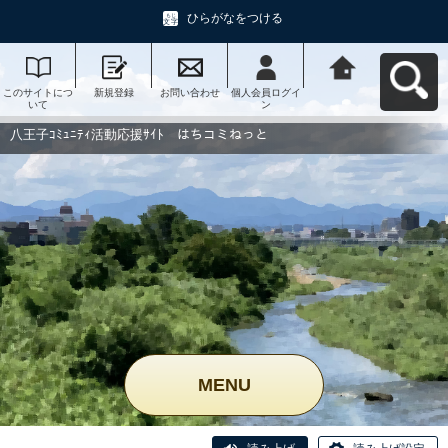
ひらがなをつける
このサイトにつ
新規登録
お問い合わせ
個人会員ログイ
八王子ｺﾐｭﾆﾃｨ活
いて
ン
動応援ｻｲﾄ はち
コミねっとへ戻
る
八王子ｺﾐｭﾆﾃｨ活動応援ｻｲﾄ はちコミねっと
MENU