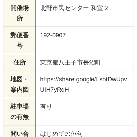
開催場
北野市民センター 和室２
所
郵便番
192-0907
号
住所
東京都八王子市長沼町
地図・
https://share.google/LsotDwUpv
案内図
UIH7yRqH
駐車場
有り
の有無
問い合
はじめての俳句