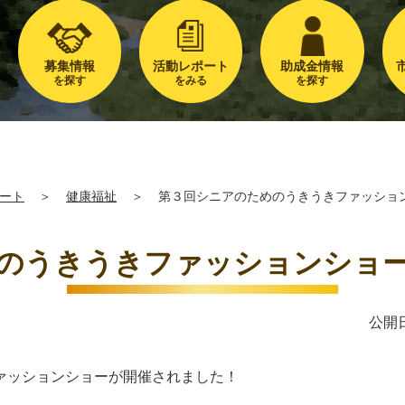
募集情報
活動レポート
助成金情報
を探す
をみる
を探す
ート
＞
健康福祉
＞
第３回シニアのためのうきうきファッショ
のうきうきファッションショ
公開日
ァッションショーが開催されました！