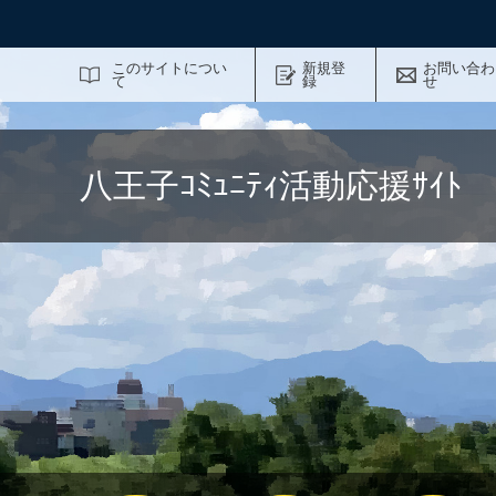
サイト内検索
このサイトについ
新規登
お問い合わ
て
録
せ
八王子ｺﾐｭﾆﾃｨ活動応援ｻｲ