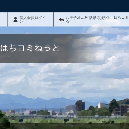
個人会員ログイ
八王子ｺﾐｭﾆﾃｨ活動応援ｻｲﾄ はちコ
ン
る
ﾄ はちコミねっと