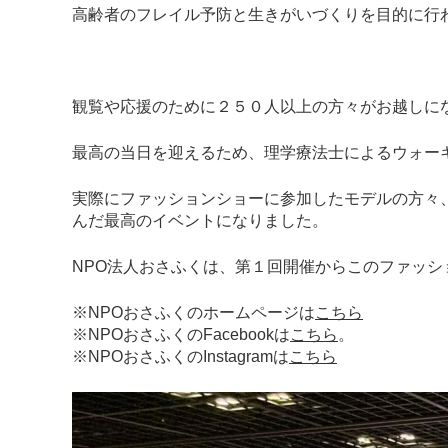
高齢者のフレイル予防と生きがいづくりを目的に行
観覧や応援のために２５０人以上の方々がお越しに
最高の当日を迎えるため、理学療法士によるウォー
実際にファッションショーに参加したモデルの方々
んだ最高のイベントになりました。
NPO法人おさふくは、第１回開催からこのファッ
※NPOおさふくのホームページは
こちら
※NPOおさふくのFacebookは
こちら
。
※NPOおさふくのInstagramは
こちら