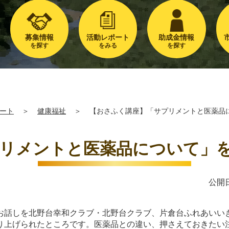
募集情報
活動レポート
助成金情報
を探す
をみる
を探す
ート
＞
健康福祉
＞
【おさふく講座】「サプリメントと医薬品
リメントと医薬品について」
公開日
しを北野台幸和クラブ・北野台クラブ、片倉台ふれあいいきい
上げられたところです。医薬品との違い、押さえておきたい