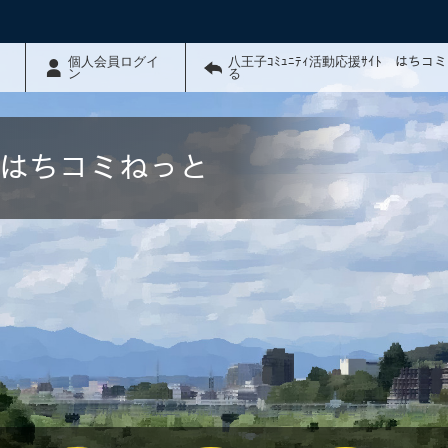
個人会員ログイ
八王子ｺﾐｭﾆﾃｨ活動応援ｻｲﾄ はちコ
ン
る
ﾄ はちコミねっと