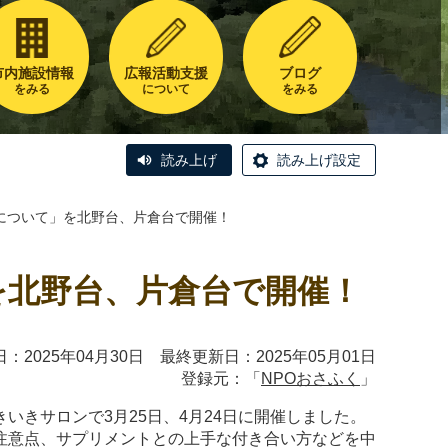
市内施設情報
広報活動支援
ブログ
をみる
について
をみる
読み上げ
読み上げ設定
について」を北野台、片倉台で開催！
を北野台、片倉台で開催！
：2025年04月30日 最終更新日：2025年05月01日
登録元：「
NPOおさふく
」
きサロンで3月25日、4月24日に開催しました。
注意点、サプリメントとの上手な付き合い方などを中