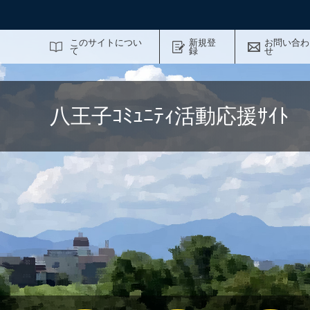
サイト内検索
このサイトについ
新規登
お問い合わ
て
録
せ
八王子ｺﾐｭﾆﾃｨ活動応援ｻｲ