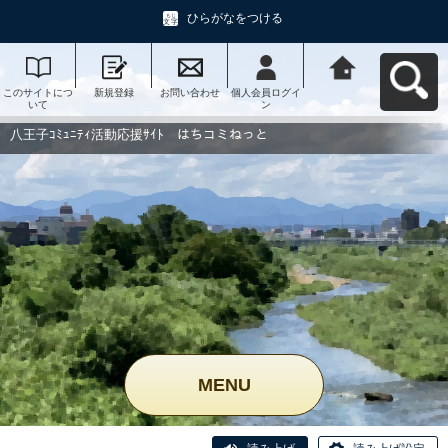
ひらがなをつける
このサイトにつ
新規登録
お問い合わせ
個人会員ログイ
八王子ｺﾐｭﾆﾃｨ活
いて
ン
動応援ｻｲﾄ はち
コミねっとへ戻
る
八王子ｺﾐｭﾆﾃｨ活動応援ｻｲﾄ はちコミねっと
MENU