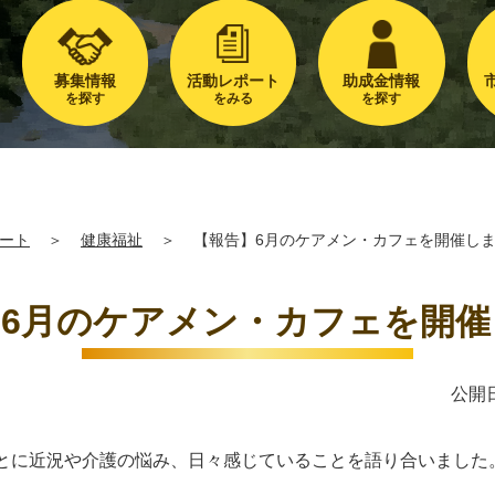
募集情報
活動レポート
助成金情報
を探す
をみる
を探す
ート
＞
健康福祉
＞
【報告】6月のケアメン・カフェを開催し
】6月のケアメン・カフェを開催
公開日
ごとに近況や介護の悩み、日々感じていることを語り合いました