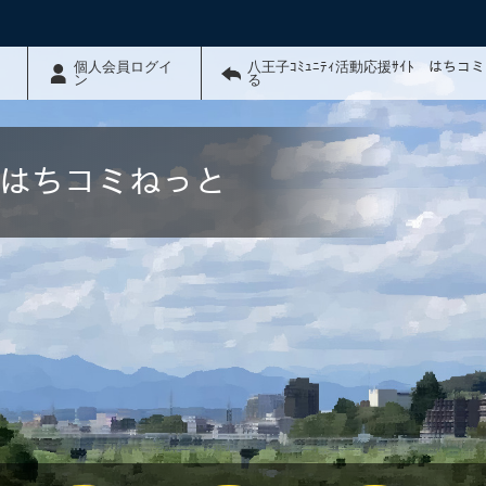
個人会員ログイ
八王子ｺﾐｭﾆﾃｨ活動応援ｻｲﾄ はちコ
ン
る
ﾄ はちコミねっと