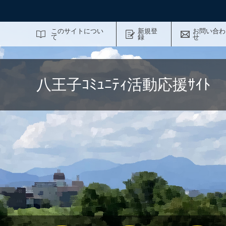
サイト内検索
このサイトについ
新規登
お問い合わ
て
録
せ
八王子ｺﾐｭﾆﾃｨ活動応援ｻｲ