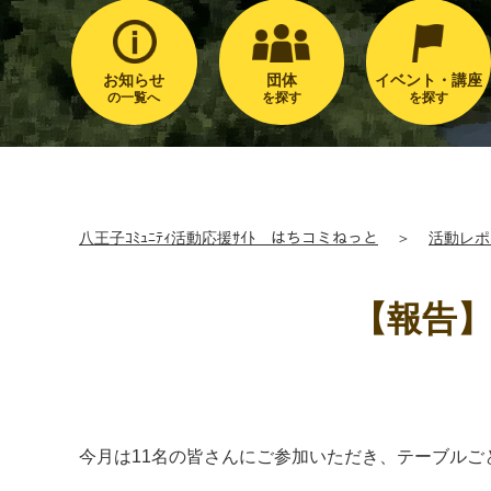
お知らせ
団体
イベント・講座
の一覧へ
を探す
を探す
八王子ｺﾐｭﾆﾃｨ活動応援ｻｲﾄ はちコミねっと
＞
活動レポ
【報告
今月は11名の皆さんにご参加いただき、テーブル