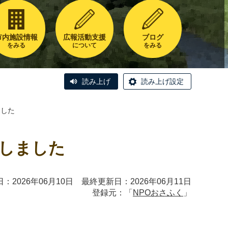
市内施設情報
広報活動支援
ブログ
をみる
について
をみる
読み上げ
読み上げ設定
ました
しました
：2026年06月10日 最終更新日：2026年06月11日
登録元：「
NPOおさふく
」
。