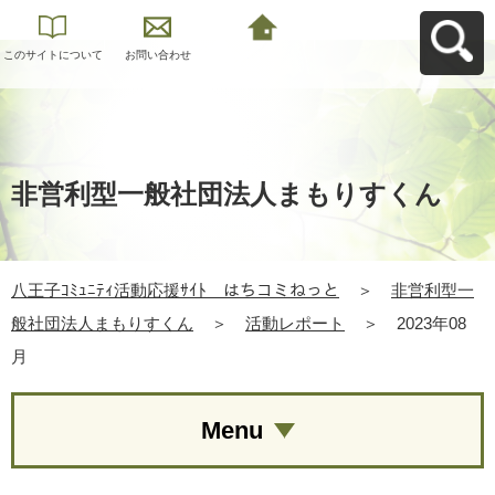
このサイトについて
お問い合わせ
八王子ｺﾐｭﾆﾃｨ活動応
援ｻｲﾄ はちコミねっ
とへ戻る
非営利型一般社団法人まもりすくん
八王子ｺﾐｭﾆﾃｨ活動応援ｻｲﾄ はちコミねっと
＞
非営利型一
般社団法人まもりすくん
＞
活動レポート
＞
2023年08
月
Menu