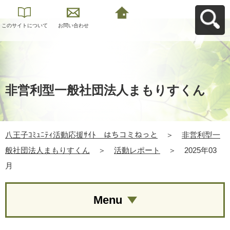
このサイトについて
お問い合わせ
八王子ｺﾐｭﾆﾃｨ活動応
援ｻｲﾄ はちコミねっ
とへ戻る
非営利型一般社団法人まもりすくん
八王子ｺﾐｭﾆﾃｨ活動応援ｻｲﾄ はちコミねっと
＞
非営利型一
般社団法人まもりすくん
＞
活動レポート
＞
2025年03
月
Menu