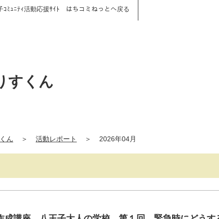
子ｺﾐｭﾆﾃｨ活動応援ｻｲﾄ はちコミねっとへ戻る
りすくん
くん
＞
活動レポート
＞
2026年04月
作成講座 八王子大人の学校 第１回 緊急時にどう