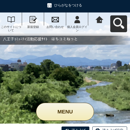
ひらがなをつける
このサイトにつ
新規登録
お問い合わせ
個人会員ログイ
八王子ｺﾐｭﾆﾃｨ活
いて
ン
動応援ｻｲﾄ はち
コミねっとへ戻
る
八王子ｺﾐｭﾆﾃｨ活動応援ｻｲﾄ はちコミねっと
MENU