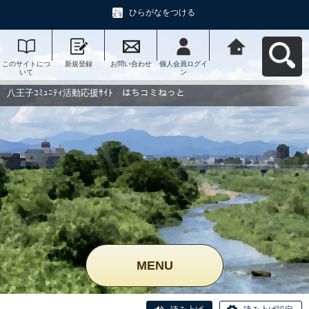
ひらがなをつける
このサイトにつ
新規登録
お問い合わせ
個人会員ログイ
八王子ｺﾐｭﾆﾃｨ活
いて
ン
動応援ｻｲﾄ はち
コミねっとへ戻
る
八王子ｺﾐｭﾆﾃｨ活動応援ｻｲﾄ はちコミねっと
MENU