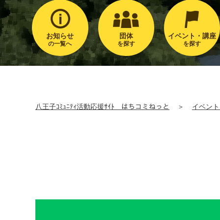
お知らせ
団体
イベント・講座
の一覧へ
を探す
を探す
八王子ｺﾐｭﾆﾃｨ活動応援ｻｲﾄ はちコミねっと
＞
イベント