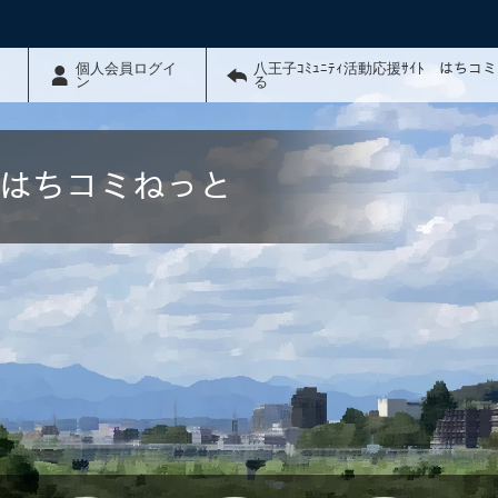
個人会員ログイ
八王子ｺﾐｭﾆﾃｨ活動応援ｻｲﾄ はちコ
ン
る
ﾄ はちコミねっと