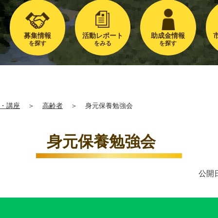
募集情報
活動レポート
助成金情報
を探す
をみる
を探す
・講座
＞
高齢者
＞
身元保養勉強会
身元保養勉強会
公開日