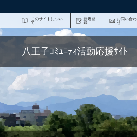
サイト内検索
このサイトについ
新規登
お問い合わ
て
録
せ
八王子ｺﾐｭﾆﾃｨ活動応援ｻｲ