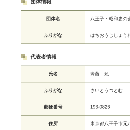
団体情報
団体名
八王子・昭和史の
ふりがな
はちおうじしょう
代表者情報
マイメディア検索
氏名
齊藤 勉
ふりがな
さいとうつとむ
郵便番号
193-0826
住所
東京都八王子市元八