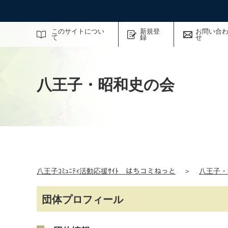
サイト内検索
このサイトについ
新規登
お問い合
て
録
せ
八王子・昭和史の会
八王子ｺﾐｭﾆﾃｨ活動応援ｻｲﾄ はちコミねっと
＞
八王子・
団体プロフィール