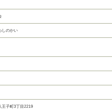
会
わしのかい
王子町3丁目2219