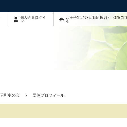
わ
個人会員ログイ
八王子ｺﾐｭﾆﾃｨ活動応援ｻｲﾄ はち
ン
る
昭和史の会
＞
団体プロフィール