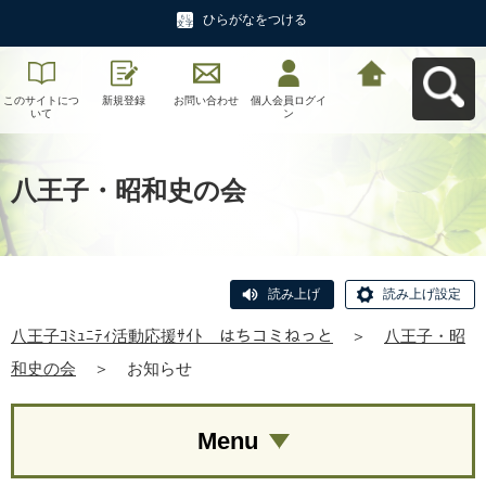
ひらがなをつける
このサイトにつ
新規登録
お問い合わせ
個人会員ログイ
八王子ｺﾐｭﾆﾃｨ活
いて
ン
動応援ｻｲﾄ はち
コミねっとへ戻
る
八王子・昭和史の会
読み上げ
読み上げ設定
八王子ｺﾐｭﾆﾃｨ活動応援ｻｲﾄ はちコミねっと
＞
八王子・昭
和史の会
＞
お知らせ
Menu