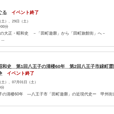
ぐる
イベント終了
日（土）、29日（土）
00分
廓の大正・昭和史 －「田町遊廓」から「田町旅館街」へ－
..
昭和史 第1回八王子の清楼60年 第2回八王子市緑町霊
争
イベント終了
日（土）、07月01日（土）
0分
王子の清楼60年 ―八王子市「田町遊廓」の近現代史ー 甲州街