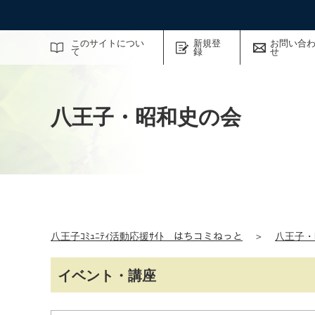
サイト内検索
このサイトについ
新規登
お問い合
て
録
せ
八王子・昭和史の会
八王子ｺﾐｭﾆﾃｨ活動応援ｻｲﾄ はちコミねっと
＞
八王子・
イベント・講座