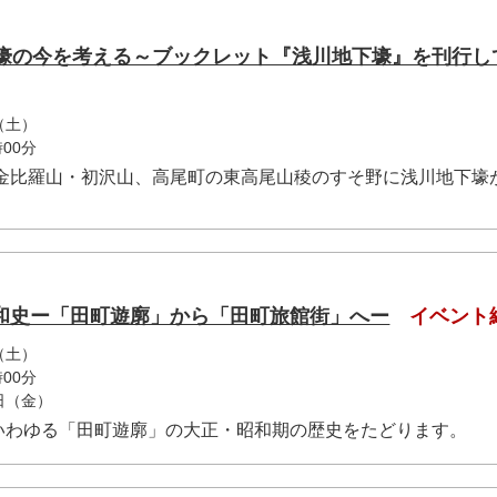
下壕の今を考える～ブックレット『浅川地下壕』を刊行し
（土）
00分
町金比羅山・初沢山、高尾町の東高尾山稜のすそ野に浅川地下壕
和史ー「田町遊廓」から「田町旅館街」へー
イベント
（土）
00分
6日（金）
いわゆる「田町遊廓」の大正・昭和期の歴史をたどります。