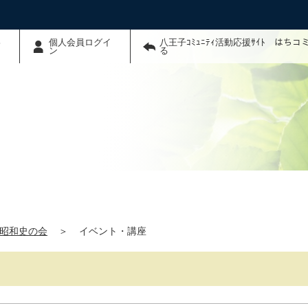
わ
個人会員ログイ
八王子ｺﾐｭﾆﾃｨ活動応援ｻｲﾄ はち
ン
る
昭和史の会
＞
イベント・講座