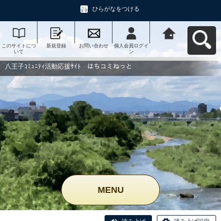
ひらがなをつける
このサイトにつ
新規登録
お問い合わせ
個人会員ログイ
八王子ｺﾐｭﾆﾃｨ活
いて
ン
動応援ｻｲﾄ はち
コミねっとへ戻
る
八王子ｺﾐｭﾆﾃｨ活動応援ｻｲﾄ はちコミねっと
MENU