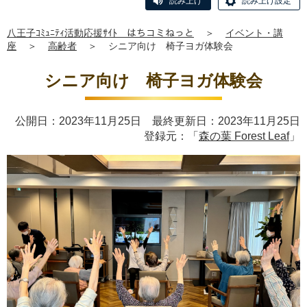
読み上げ
読み上げ設定
八王子ｺﾐｭﾆﾃｨ活動応援ｻｲﾄ はちコミねっと
＞
イベント・講
座
＞
高齢者
＞
シニア向け 椅子ヨガ体験会
シニア向け 椅子ヨガ体験会
公開日：2023年11月25日 最終更新日：2023年11月25日
登録元：「
森の葉 Forest Leaf
」