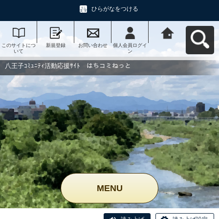
ひらがなをつける
このサイトにつ
新規登録
お問い合わせ
個人会員ログイ
八王子ｺﾐｭﾆﾃｨ活
いて
ン
動応援ｻｲﾄ はち
コミねっとへ戻
る
八王子ｺﾐｭﾆﾃｨ活動応援ｻｲﾄ はちコミねっと
MENU