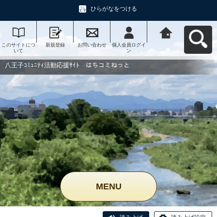
ひらがなをつける
このサイトにつ
新規登録
お問い合わせ
個人会員ログイ
八王子ｺﾐｭﾆﾃｨ活
いて
ン
動応援ｻｲﾄ はち
コミねっとへ戻
る
八王子ｺﾐｭﾆﾃｨ活動応援ｻｲﾄ はちコミねっと
MENU