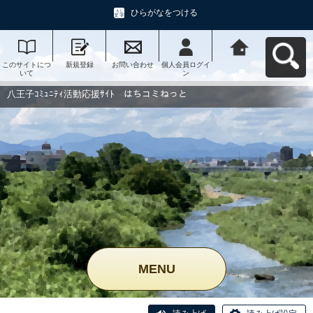
ひらがなをつける
このサイトにつ
新規登録
お問い合わせ
個人会員ログイ
八王子ｺﾐｭﾆﾃｨ活
いて
ン
動応援ｻｲﾄ はち
コミねっとへ戻
る
八王子ｺﾐｭﾆﾃｨ活動応援ｻｲﾄ はちコミねっと
MENU