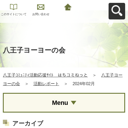
このサイトについて
お問い合わせ
八王子ｺﾐｭﾆﾃｨ活動応
援ｻｲﾄ はちコミねっ
とへ戻る
八王子ヨーヨーの会
八王子ｺﾐｭﾆﾃｨ活動応援ｻｲﾄ はちコミねっと
＞
八王子ヨー
ヨーの会
＞
活動レポート
＞
2024年02月
Menu
アーカイブ