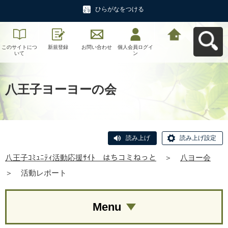
ひらがなをつける
このサイトにつ
新規登録
お問い合わせ
個人会員ログイ
八王子ｺﾐｭﾆﾃｨ活
いて
ン
動応援ｻｲﾄ はち
コミねっとへ戻
る
八王子ヨーヨーの会
読み上げ
読み上げ設定
八王子ｺﾐｭﾆﾃｨ活動応援ｻｲﾄ はちコミねっと
＞
八ヨー会
＞
活動レポート
Menu