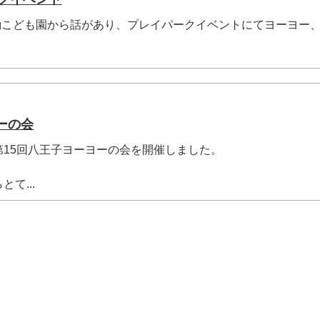
) 共励こども園から話があり、プレイパークイベントにてヨーヨー
ーの会
)に第15回八王子ヨーヨーの会を開催しました。
て...