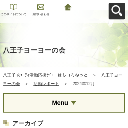
このサイトについて
お問い合わせ
八王子ｺﾐｭﾆﾃｨ活動応
援ｻｲﾄ はちコミねっ
とへ戻る
八王子ヨーヨーの会
八王子ｺﾐｭﾆﾃｨ活動応援ｻｲﾄ はちコミねっと
＞
八王子ヨー
ヨーの会
＞
活動レポート
＞
2024年12月
Menu
アーカイブ