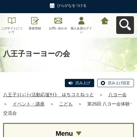
ひらがなをつける
このサイトにつ
新規登録
お問い合わせ
個人会員ログイ
八王子ｺﾐｭﾆﾃｨ活
いて
ン
動応援ｻｲﾄ はち
コミねっとへ戻
る
八王子ヨーヨーの会
読み上げ
読み上げ設定
八王子ｺﾐｭﾆﾃｨ活動応援ｻｲﾄ はちコミねっと
＞
八ヨー会
＞
イベント・講座
＞
こども
＞
第26回 八ヨー会体験･
交流会
Menu