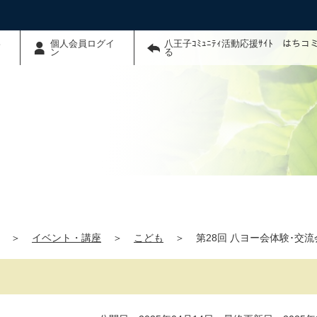
わ
個人会員ログイ
八王子ｺﾐｭﾆﾃｨ活動応援ｻｲﾄ はち
ン
る
＞
イベント・講座
＞
こども
＞
第28回 八ヨー会体験･交流