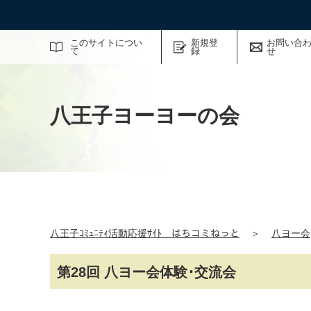
サイト内検索
このサイトについ
新規登
お問い合
て
録
せ
八王子ヨーヨーの会
八王子ｺﾐｭﾆﾃｨ活動応援ｻｲﾄ はちコミねっと
＞
八ヨー会
第28回 八ヨー会体験･交流会