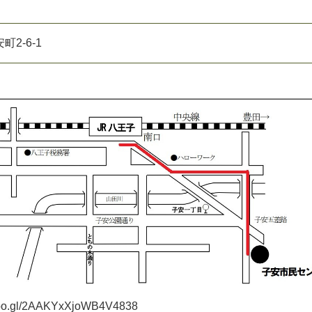
2-6-1
.goo.gl/2AAKYxXjoWB4V4838