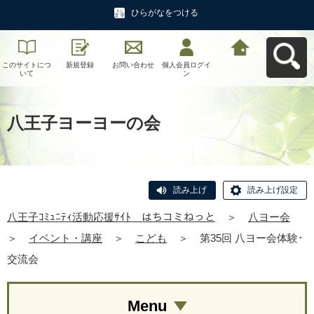
ひらがなをつける
このサイトにつ
新規登録
お問い合わせ
個人会員ログイ
八王子ｺﾐｭﾆﾃｨ活
いて
ン
動応援ｻｲﾄ はち
コミねっとへ戻
る
八王子ヨーヨーの会
読み上げ
読み上げ設定
八王子ｺﾐｭﾆﾃｨ活動応援ｻｲﾄ はちコミねっと
＞
八ヨー会
＞
イベント・講座
＞
こども
＞
第35回 八ヨー会体験･
交流会
Menu