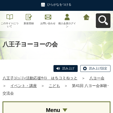
ひらがなをつける
このサイトにつ
新規登録
お問い合わせ
個人会員ログイ
八王子ｺﾐｭﾆﾃｨ活
いて
ン
動応援ｻｲﾄ はち
コミねっとへ戻
る
八王子ヨーヨーの会
読み上げ
読み上げ設定
八王子ｺﾐｭﾆﾃｨ活動応援ｻｲﾄ はちコミねっと
＞
八ヨー会
＞
イベント・講座
＞
こども
＞
第41回 八ヨー会体験･
交流会
Menu