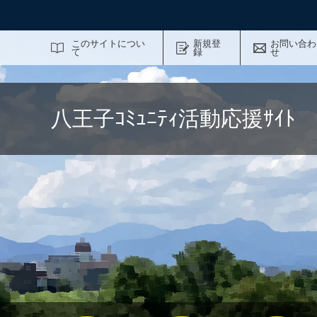
サイト内検索
このサイトについ
新規登
お問い合わ
て
録
せ
八王子ｺﾐｭﾆﾃｨ活動応援ｻｲ