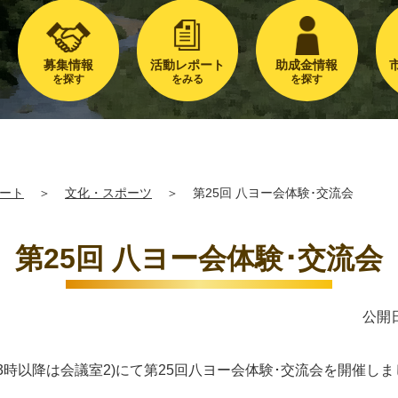
募集情報
活動レポート
助成金情報
を探す
をみる
を探す
ート
＞
文化・スポーツ
＞
第25回 八ヨー会体験･交流会
第25回 八ヨー会体験･交流会
公開日
1(13時以降は会議室2)にて第25回八ヨー会体験･交流会を開催し