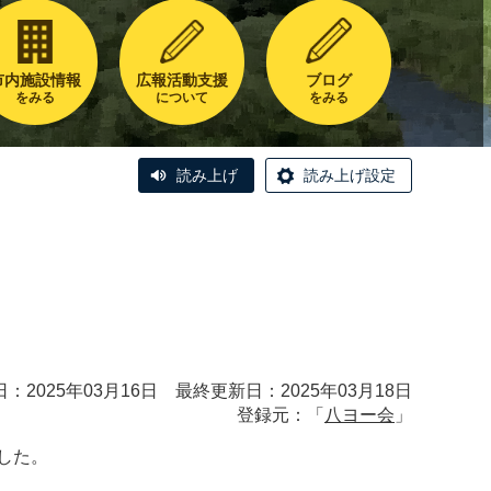
市内施設情報
広報活動支援
ブログ
をみる
について
をみる
読み上げ
読み上げ設定
：2025年03月16日 最終更新日：2025年03月18日
登録元：「
八ヨー会
」
ました。