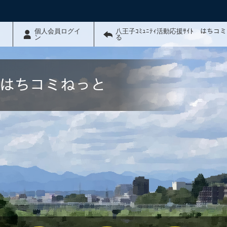
個人会員ログイ
八王子ｺﾐｭﾆﾃｨ活動応援ｻｲﾄ はちコ
ン
る
ﾄ はちコミねっと