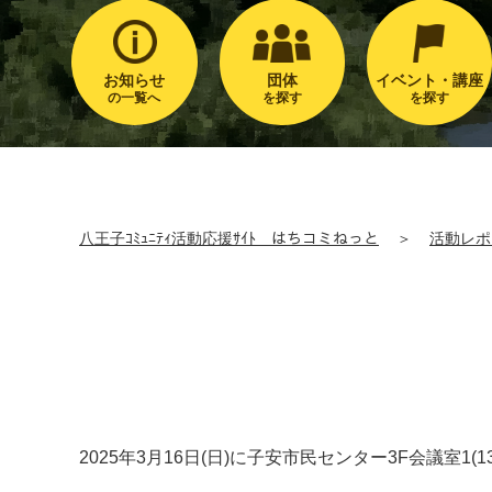
お知らせ
団体
イベント・講座
の一覧へ
を探す
を探す
八王子ｺﾐｭﾆﾃｨ活動応援ｻｲﾄ はちコミねっと
＞
活動レポ
2025年3月16日(日)に子安市民センター3F会議室