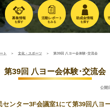
募集情報
活動レポート
助成金情報
を探す
をみる
を探す
ート
＞
文化・スポーツ
＞
第39回 八ヨー会体験･交流会
第39回 八ヨー会体験･交流会
公開日
安市民センター3F会議室1にて第39回八