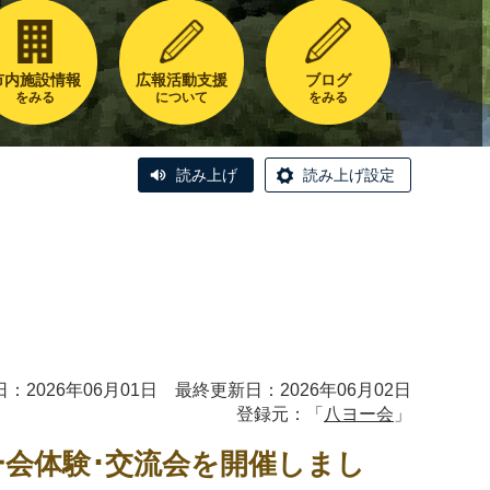
市内施設情報
広報活動支援
ブログ
をみる
について
をみる
読み上げ
読み上げ設定
：2026年06月01日 最終更新日：2026年06月02日
登録元：「
八ヨー会
」
ヨー会体験･交流会を開催しまし