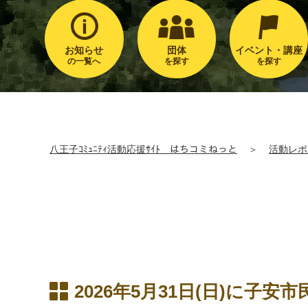
お知らせ
団体
イベント・講座
の一覧へ
を探す
を探す
八王子ｺﾐｭﾆﾃｨ活動応援ｻｲﾄ はちコミねっと
＞
活動レポ
2026年5月31日(日)に子