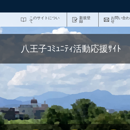
サイト内検索
このサイトについ
新規登
お問い合わ
て
録
せ
八王子ｺﾐｭﾆﾃｨ活動応援ｻｲ