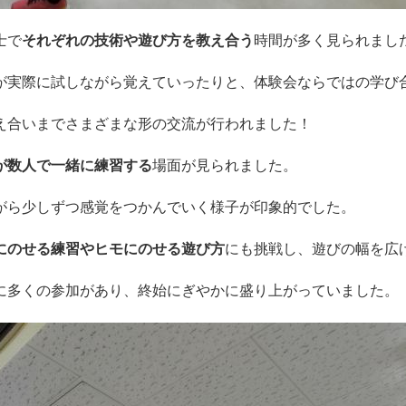
士で
それぞれの技術や遊び方を教え合う
時間が多く見られまし
が実際に試しながら覚えていったりと、体験会ならではの学び
え合いまでさまざまな形の交流が行われました！
が数人で一緒に練習する
場面が見られました。
がら少しずつ感覚をつかんでいく様子が印象的でした。
にのせる練習やヒモにのせる遊び方
にも挑戦し、遊びの幅を広
に多くの参加があり、終始にぎやかに盛り上がっていました。