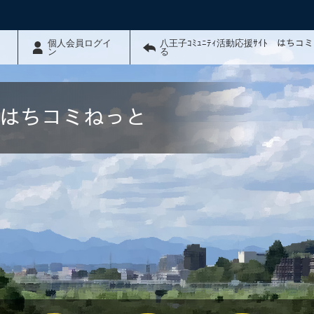
個人会員ログイ
八王子ｺﾐｭﾆﾃｨ活動応援ｻｲﾄ はちコ
ン
る
ﾄ はちコミねっと