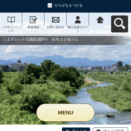
ひらがなをつける
このサイトにつ
新規登録
お問い合わせ
個人会員ログイ
八王子ｺﾐｭﾆﾃｨ活
いて
ン
動応援ｻｲﾄ はち
コミねっとへ戻
る
八王子ｺﾐｭﾆﾃｨ活動応援ｻｲﾄ はちコミねっと
MENU