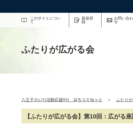
サイト内検索
このサイトについ
新規登
お問い合
て
録
せ
ふたりが広がる会
八王子ｺﾐｭﾆﾃｨ活動応援ｻｲﾄ はちコミねっと
＞
ふたりが
【ふたりが広がる会】第10回：広がる