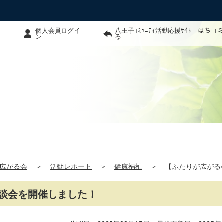
わ
個人会員ログイ
八王子ｺﾐｭﾆﾃｨ活動応援ｻｲﾄ はち
ン
る
広がる会
＞
活動レポート
＞
健康福祉
＞
【ふたりが広がる
座談会を開催しました！