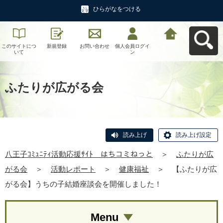
ひらがなをつける
このサイトにつ
新規登録
お問い合わせ
個人会員ログイ
八王子ｺﾐｭﾆﾃｨ活
いて
ン
動応援ｻｲﾄ はち
コミねっとへ戻
る
ふたりが広がる会
読み上げ
読み上げ設定
八王子ｺﾐｭﾆﾃｨ活動応援ｻｲﾄ はちコミねっと
＞
ふたりが広
がる会
＞
活動レポート
＞
健康福祉
＞
【ふたりが広
がる会】うちの子結婚座談会を開催しました！
Menu