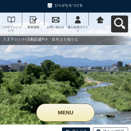
ひらがなをつける
このサイトにつ
新規登録
お問い合わせ
個人会員ログイ
八王子ｺﾐｭﾆﾃｨ活
いて
ン
動応援ｻｲﾄ はち
コミねっとへ戻
る
八王子ｺﾐｭﾆﾃｨ活動応援ｻｲﾄ はちコミねっと
MENU