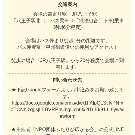
交通案内
会場の最寄り駅「JR八王子駅」
「八王子駅北口」バス乗車⇒「織物組合」下車(乗車
時間6分程度)
会場はバス停より徒歩1分の距離です。
バス便豊富、甲州街道沿いの便利なアクセス！
徒歩の場合「JR八王子駅」から20分程度で会場に到
着します。
問い合わせ先
★下記Googleフォームよりお申込みをお願い致しま
す。
https://docs.google.com/forms/d/e/1FAIpQLSclvPNrx
aTCNhjzqgsjllEBVRPnUbgUcn0tx2tTuEk91J_8yw/vi
ewform
★主催者「NPO団体ふたりが広がる会」の公式LINE