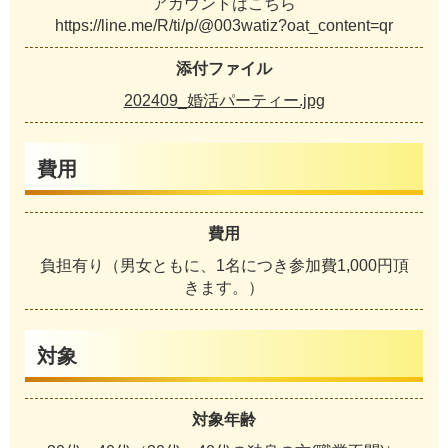
アカウントはこちら
https://line.me/R/ti/p/@003watiz?oat_content=qr
添付ファイル
202409_婚活パーティー.jpg
費用
費用
負担有り（男女ともに、1名につき参加費1,000円頂
きます。）
対象
対象年齢