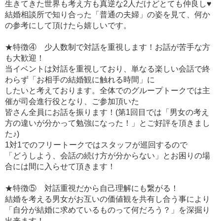
生きてきた世界も考え方も真逆な2人だけどとても仲良し♥
結婚相談所で知り合った「普通の夫婦」の姿を見て、何か
の参考にして頂けたら嬉しいです。
★特徴④ 少人数制で対話を重視します！お話が苦手な方
も大歓迎！
当イベントは対話を重視しており、単なる楽しい会話で終
わらず「お相手の結婚観に触れる時間」に
したいと考えております。全体でのグループトークでは主
催が司会進行役となり、ご参加頂いた
皆さん全員にお話を振ります！(第1回目では「男女の考え
方の違いが分かって勉強になった！」とご好評を頂きまし
た♪)
1対1でのフリートークではスタッフが巡回するので
「どうしよう、会話の続け方が分からない」とお困りの場
合には間に入らせて頂きます！
★特徴⑤ 対話重視だから自己理解にも繋がる！
結婚を考える男女がお互いの価値観を共有し合う事により
「自分が結婚に求めているものって何だろう？」を深掘り
出来ます！