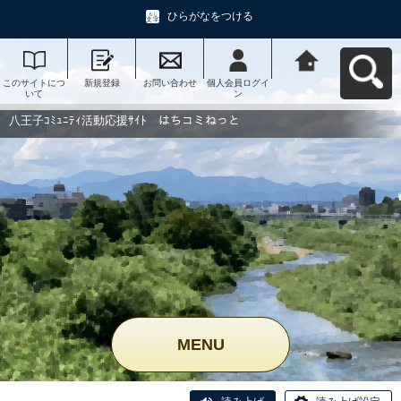
ひらがなをつける
このサイトにつ
新規登録
お問い合わせ
個人会員ログイ
八王子ｺﾐｭﾆﾃｨ活
いて
ン
動応援ｻｲﾄ はち
コミねっとへ戻
る
八王子ｺﾐｭﾆﾃｨ活動応援ｻｲﾄ はちコミねっと
MENU