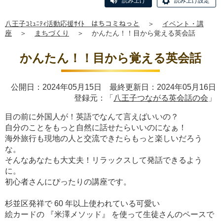
読み上げ
読み上げ設定
八王子ｺﾐｭﾆﾃｨ活動応援ｻｲﾄ はちコミねっと
＞
イベント・講
座
＞
まちづくり
＞
かんたん！！目から覚える英会話
かんたん！！目から覚える英会話
公開日：2024年05月15日 最終更新日：2024年05月16日
登録元：「
八王子つながる英会話の会
」
目の前に外国人が！英語でなんて言えばいいの？
自分のことをもっと自然に話せたらいいのになぁ！
海外旅行も現地の人と交流できたらもっと楽しいだろう
な。
そんなあなたも大丈夫！リラックスして発話できるよう
に。
初心者さんにぴったりの講座です。
杉並区発祥で 60 年以上使われている可愛い
絵カードの 『米澤メソッド』 を使って生徒さんのペースで