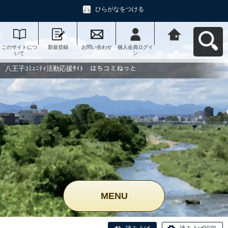
ひらがなをつける
このサイトにつ
新規登録
お問い合わせ
個人会員ログイ
八王子ｺﾐｭﾆﾃｨ活
いて
ン
動応援ｻｲﾄ はち
コミねっとへ戻
る
八王子ｺﾐｭﾆﾃｨ活動応援ｻｲﾄ はちコミねっと
MENU