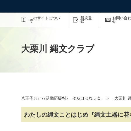
サイト内検索
このサイトについ
新規登
お問い合
て
録
せ
大栗川 縄文クラブ
八王子ｺﾐｭﾆﾃｨ活動応援ｻｲﾄ はちコミねっと
＞
大栗川 
わたしの縄文ことはじめ『縄文土器に花