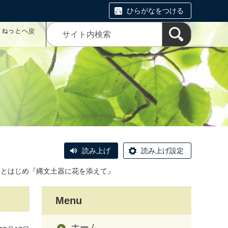
ひらがなをつける
コミねっとへ戻
読み上げ
読み上げ設定
ことはじめ『縄文土器に花を添えて』
Menu
ホーム