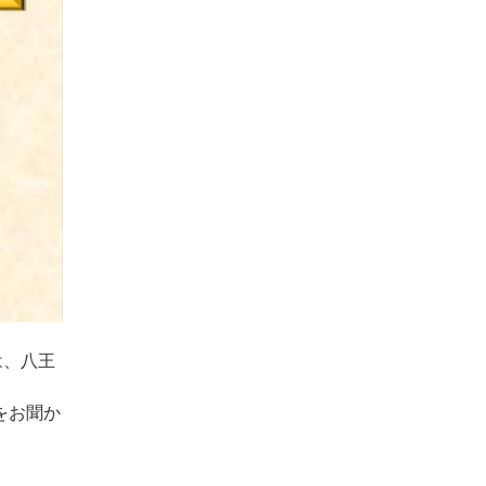
んは、八王
をお聞か