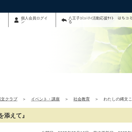
わ
個人会員ログイ
八王子ｺﾐｭﾆﾃｨ活動応援ｻｲﾄ はち
ン
る
縄文クラブ
＞
イベント・講座
＞
社会教育
＞
わたしの縄文
を添えて』