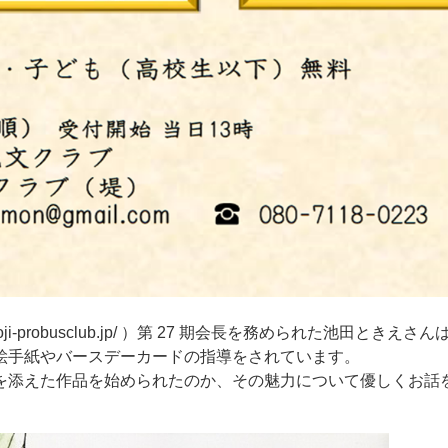
hioji-probusclub.jp/ ）第 27 期会長を務められた池田ときえさ
絵手紙やバースデーカードの指導をされています。
を添えた作品を始められたのか、その魅力について優しくお話