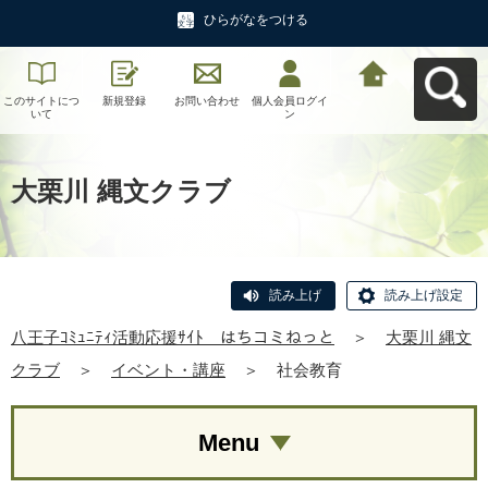
ひらがなをつける
このサイトにつ
新規登録
お問い合わせ
個人会員ログイ
八王子ｺﾐｭﾆﾃｨ活
いて
ン
動応援ｻｲﾄ はち
コミねっとへ戻
る
大栗川 縄文クラブ
読み上げ
読み上げ設定
八王子ｺﾐｭﾆﾃｨ活動応援ｻｲﾄ はちコミねっと
＞
大栗川 縄文
クラブ
＞
イベント・講座
＞
社会教育
Menu