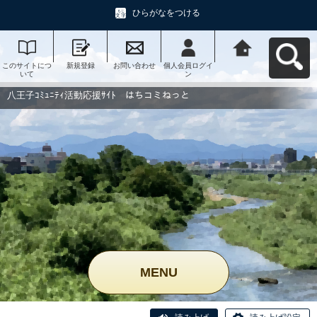
ひらがなをつける
このサイトにつ
新規登録
お問い合わせ
個人会員ログイ
八王子ｺﾐｭﾆﾃｨ活
いて
ン
動応援ｻｲﾄ はち
コミねっとへ戻
る
八王子ｺﾐｭﾆﾃｨ活動応援ｻｲﾄ はちコミねっと
MENU