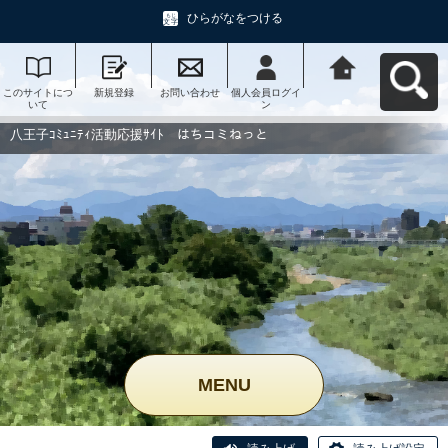
ひらがなをつける
このサイトにつ
新規登録
お問い合わせ
個人会員ログイ
八王子ｺﾐｭﾆﾃｨ活
いて
ン
動応援ｻｲﾄ はち
コミねっとへ戻
る
八王子ｺﾐｭﾆﾃｨ活動応援ｻｲﾄ はちコミねっと
MENU