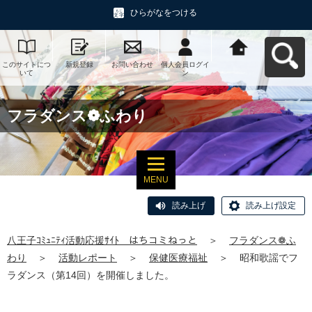
ひらがなをつける
このサイトにつ
新規登録
お問い合わせ
個人会員ログイ
八王子ｺﾐｭﾆﾃｨ活
いて
ン
動応援ｻｲﾄ はち
コミねっとへ戻
る
フラダンス❁ふわり
MENU
読み上げ
読み上げ設定
八王子ｺﾐｭﾆﾃｨ活動応援ｻｲﾄ はちコミねっと
＞
フラダンス❁ふ
わり
＞
活動レポート
＞
保健医療福祉
＞
昭和歌謡でフ
ラダンス（第14回）を開催しました。