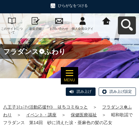
ひらがなをつける
このサイトにつ
新規登録
お問い合わせ
個人会員ログイ
八王子ｺﾐｭﾆﾃｨ活
いて
ン
動応援ｻｲﾄ はち
コミねっとへ戻
る
フラダンス❁ふわり
MENU
読み上げ
読み上げ設定
八王子ｺﾐｭﾆﾃｨ活動応援ｻｲﾄ はちコミねっと
＞
フラダンス❁ふ
わり
＞
イベント・講座
＞
保健医療福祉
＞
昭和歌謡で
フラダンス 第14回 砂に消えた涙・亜麻色の髪の乙女