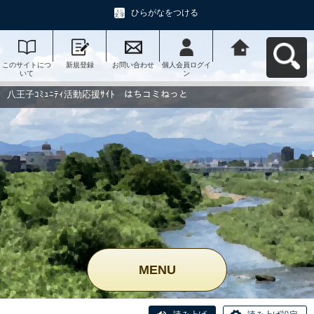
ひらがなをつける
このサイトにつ
新規登録
お問い合わせ
個人会員ログイ
八王子ｺﾐｭﾆﾃｨ活
いて
ン
動応援ｻｲﾄ はち
コミねっとへ戻
る
八王子ｺﾐｭﾆﾃｨ活動応援ｻｲﾄ はちコミねっと
MENU