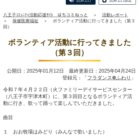
読み上げ
読み上げ設定
八王子ｺﾐｭﾆﾃｨ活動応援ｻｲﾄ はちコミねっと
＞
活動レポート
＞
保健医療福祉
＞
ボランティア活動に行ってきました（第３
回）
ボランティア活動に行ってきました
（第３回）
公開日：2025年01月12日 最終更新日：2025年04月24日
登録元：「
フラダンス❁ふわり
」
令和７年４月２２日（火ファミリーデイサービスセンター
（八王子市宇津木町）に、第３回目となるボランティア活
動に行き、歌って踊って楽しんでいただきました。
曲目
１ おお牧場はみどり（みんなで歌いました）