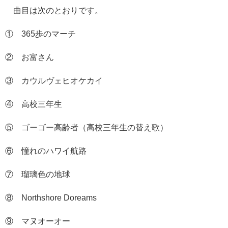
曲目は次のとおりです。
① 365歩のマーチ
② お富さん
③ カウルヴェヒオケカイ
④ 高校三年生
⑤ ゴーゴー高齢者（高校三年生の替え歌）
⑥ 憧れのハワイ航路
⑦ 瑠璃色の地球
⑧ Northshore Doreams
⑨ マヌオーオー