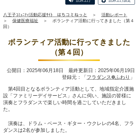
読み上げ
読み上げ設定
八王子ｺﾐｭﾆﾃｨ活動応援ｻｲﾄ はちコミねっと
＞
活動レポート
＞
保健医療福祉
＞
ボランティア活動に行ってきました（第４
回）
ボランティア活動に行ってきました
（第４回）
公開日：2025年06月18日 最終更新日：2025年06月19日
登録元：「
フラダンス❁ふわり
」
第4回目となるボランティア活動として、地域指定介護施
設「ファミリーデイサービス」さんに伺い、施設の皆様に
演奏とフラダンスで楽しい時間を過ごしていただきまし
た。
演奏は、ドラム・ベース・ギター・ウクレレの4名、フラ
ダンスは2名が参加しました。