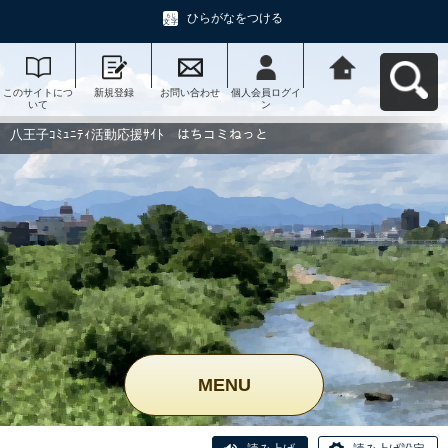
ひらがなをつける
このサイトにつ
新規登録
お問い合わせ
個人会員ログイ
八王子ｺﾐｭﾆﾃｨ活
いて
ン
動応援ｻｲﾄ はち
コミねっとへ戻
る
八王子ｺﾐｭﾆﾃｨ活動応援ｻｲﾄ はちコミねっと
MENU