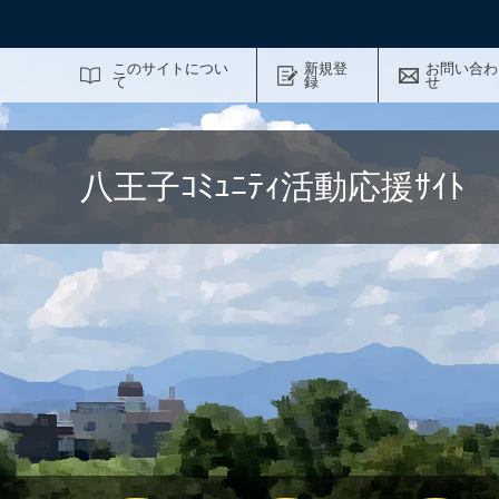
サイト内検索
このサイトについ
新規登
お問い合わ
て
録
せ
八王子ｺﾐｭﾆﾃｨ活動応援ｻｲ