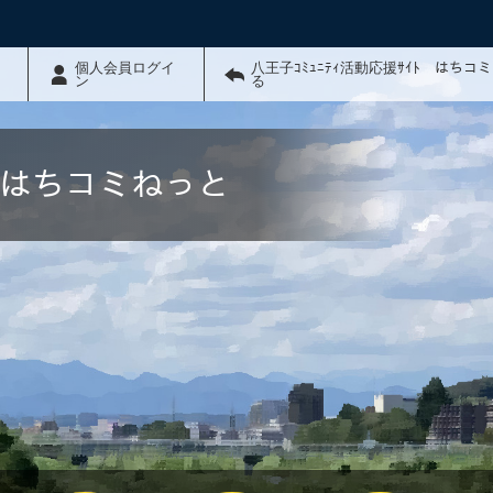
個人会員ログイ
八王子ｺﾐｭﾆﾃｨ活動応援ｻｲﾄ はちコ
ン
る
ﾄ はちコミねっと