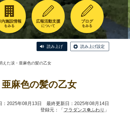
市内施設情報
広報活動支援
ブログ
をみる
について
をみる
読み上げ
読み上げ設定
に消えた涙・亜麻色の髪の乙女
・亜麻色の髪の乙女
：2025年08月13日 最終更新日：2025年08月14日
登録元：「
フラダンス❁ふわり
」