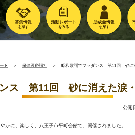
募集情報
活動レポート
助成金情報
を探す
をみる
を探す
ート
＞
保健医療福祉
＞
昭和歌謡でフラダンス 第11回 砂
ンス 第11回 砂に消えた涙
公開日
やかに、楽しく、八王子市平町会館で、開催されました。