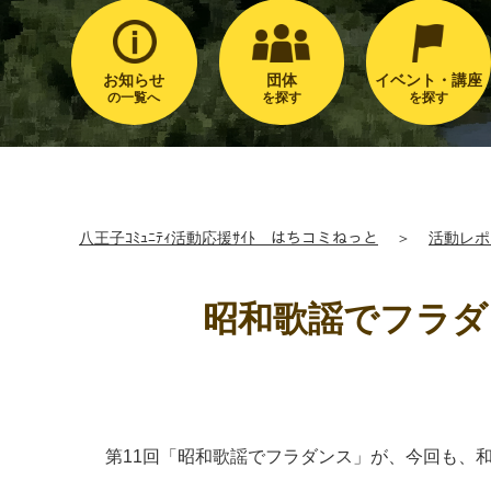
お知らせ
団体
イベント・講座
の一覧へ
を探す
を探す
八王子ｺﾐｭﾆﾃｨ活動応援ｻｲﾄ はちコミねっと
＞
活動レポ
昭和歌謡でフラダ
第11回「昭和歌謡でフラダンス」が、今回も、和