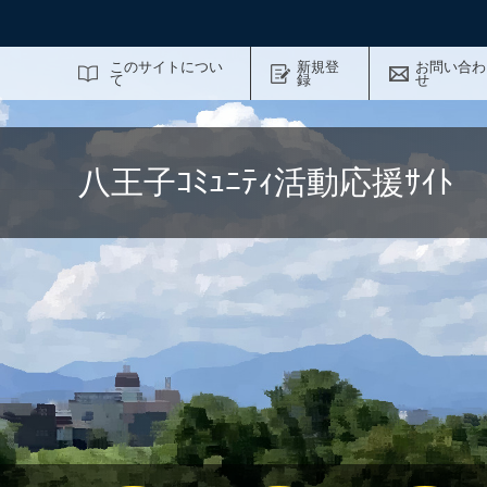
サイト内検索
このサイトについ
新規登
お問い合わ
て
録
せ
八王子ｺﾐｭﾆﾃｨ活動応援ｻｲ