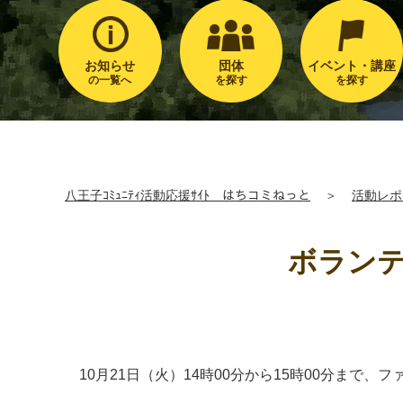
お知らせ
団体
イベント・講座
の一覧へ
を探す
を探す
八王子ｺﾐｭﾆﾃｨ活動応援ｻｲﾄ はちコミねっと
＞
活動レポ
ボランテ
10月21日（火）14時00分から15時00分ま