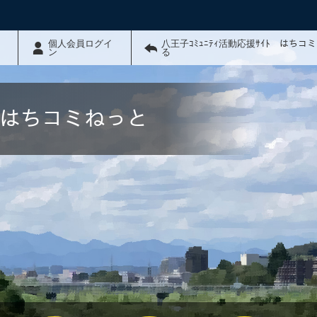
個人会員ログイ
八王子ｺﾐｭﾆﾃｨ活動応援ｻｲﾄ はちコ
ン
る
ﾄ はちコミねっと