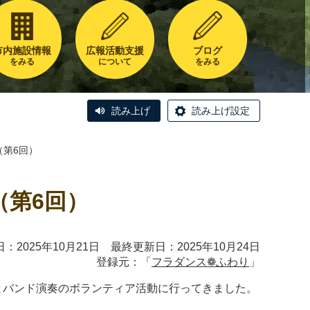
市内施設情報
広報活動支援
ブログ
をみる
について
をみる
読み上げ
読み上げ設定
（第6回）
（第6回）
：2025年10月21日 最終更新日：2025年10月24日
登録元：「
フラダンス❁ふわり
」
ラとバンド演奏のボランティア活動に行ってきました。