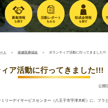
募集情報
活動レポート
助成金情報
を探す
をみる
を探す
ート
＞
保健医療福祉
＞
ボランティア活動に行ってきました!!!
ィア活動に行ってきました!!!
公開日
で、ファミリーデイサービスセンター（八王子市宇津木町）に、フ