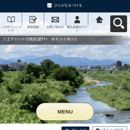
ひらがなをつける
このサイトにつ
新規登録
お問い合わせ
個人会員ログイ
八王子ｺﾐｭﾆﾃｨ活
いて
ン
動応援ｻｲﾄ はち
コミねっとへ戻
る
八王子ｺﾐｭﾆﾃｨ活動応援ｻｲﾄ はちコミねっと
MENU